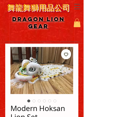
舞龍舞獅用品公司
DRAGON LION
GEAR
Modern Hoksan
Lion Set